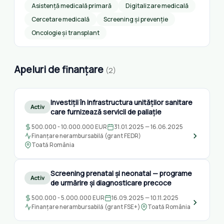
Asistență medicală primară
Digitalizare medicală
Cercetare medicală
Screening și prevenție
Oncologie și transplant
Apeluri de finanțare
(2)
Investiții în infrastructura unităților sanitare
Activ
care furnizează servicii de paliație
500.000 - 10.000.000 EUR
31.01.2025 — 16.06.2025
Finanțare nerambursabilă (grant FEDR)
Toată România
Screening prenatal și neonatal — programe
Activ
de urmărire și diagnosticare precoce
500.000 - 5.000.000 EUR
16.09.2025 — 10.11.2025
Finanțare nerambursabilă (grant FSE+)
Toată România