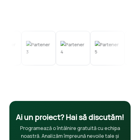
Colaborăm cu instituții, finanțatori și organizații
care susțin dezvoltarea proiectelor noastre.
Ai un proiect? Hai să discutăm!
Programează o întâlnire gratuită cu echipa
noastră. Analizăm împreună nevoile tale și