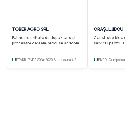
TOBER AGRO SRL
ORAȘUL JIBOU
Extindere unitate de depozitare și
Construire bloc de 
procesare cereale/produse agricole
serviciu pentru spec
FEADR, PNDR 2014-2020 Submasura 4.2
PNRR, Componenta 
Vezi mai multe proiecte
Parteneri