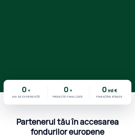
0
0
0
+
+
mil €
ANI DE EXPERIENȚĂ
PROIECTE FINALIZATE
FINANȚĂRI ATRASE
Partenerul tău în accesarea
fondurilor europene