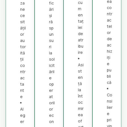
ea
cu
za
fic
co
m
ne
ări
ntr
en
ce
și
ac
taț
sit
ră
tel
iei
ățil
sp
or
de
or
un
de
atr
au
su
ac
ibu
tor
ri
hiz
ire
ită
la
iți
ții
sol
e
Asi
co
icit
pu
st
ntr
ăril
bli
en
ac
e
că
ță
ta
op
la
nt
er
Co
înt
e
at
nsi
oc
oril
lier
mir
Al
or
e
ea
eg
ec
pri
of
er
on
vin