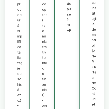
cu
de
pr
co
ins
pu
oc
op
tit
se
ed
tat
uții
în
ur
i
le
SE
ă
(a
de
AP
si
d
co
mp
mi
ntr
lifi
nis
ol
ca
tra
(A
tă,
tiv,
NA
lici
te
P,
taț
hni
Cu
ie
c
rte
de
și
a
sc
fin
de
his
an
Co
ă
cia
nt
et
r)
uri
c.)
et
Asi