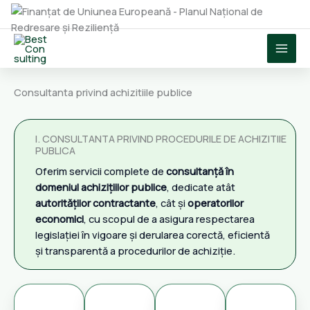
Skip
to
content
Consultanta privind achizitiile publice
I. CONSULTANTA PRIVIND PROCEDURILE DE ACHIZITIIE
PUBLICA
Oferim servicii complete de
consultanță în
domeniul achizițiilor publice
, dedicate atât
autorităților contractante
, cât și
operatorilor
economici
, cu scopul de a asigura respectarea
legislației în vigoare și derularea corectă, eficientă
și transparentă a procedurilor de achiziție.