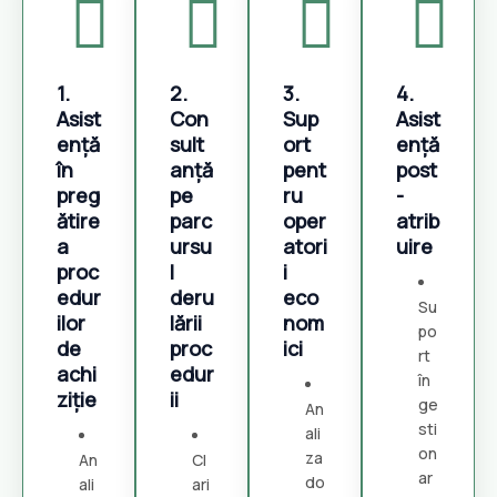
1.
2.
3.
4.
Asist
Con
Sup
Asist
ență
sult
ort
ență
în
anță
pent
post
preg
pe
ru
-
ătire
parc
oper
atrib
a
ursu
atori
uire
proc
l
i
edur
deru
eco
Su
ilor
lării
nom
po
de
proc
ici
rt
achi
edur
în
ziție
ii
ge
An
sti
ali
on
za
An
Cl
ar
do
ali
ari