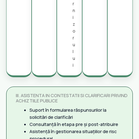
r
n
i
z
o
r
u
l
u
i
III. ASISTENTA IN CONTESTATII SI CLARIFICARI PRIVIND
ACHIZTIILE PUBLICE
Suport în formularea răspunsurilor la
solicitări de clarificări
Consultanță în etapa pre și post-atribuire
Asistență în gestionarea situațiilor de risc
procedural