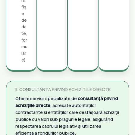
ni,
fiș
e
de
da
te,
for
mu
lar
e)
II. CONSULTANTA PRIVIND ACHIZITIILE DIRECTE
Oferim servicii specializate de
consultanță privind
achizițiile directe
, adresate autorităților
contractante și entităților care desfășoară achiziții
publice cu valori sub pragurile legale, asigurând
respectarea cadrului legislativ și utilizarea
eficientă a fondurilor publice.