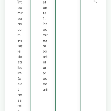
c.)
Înt
st
oc
en
mir
ță
ea
în
do
înt
cu
oc
m
mir
en
ea
taț
ra
iei
po
de
art
atr
el
ibu
or
ire
pr
(c
oc
aie
ed
t
urii
de
sa
rci