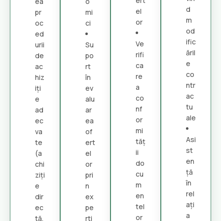
ert
ea
o
d
el
pr
mi
m
or
oc
ci
od
ed
ific
Ve
urii
Su
ăril
rifi
de
po
e
ca
ac
rt
co
re
hiz
în
ntr
a
iți
ev
ac
co
e
alu
tu
nf
ad
ar
ale
or
ec
ea
mi
va
of
Asi
tăț
te
ert
st
ii
(a
el
en
do
chi
or
ță
cu
ziți
pri
în
m
e
n
rel
en
dir
ex
ați
tel
ec
pe
a
or
tă,
rti