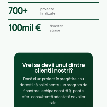
700
+
proiecte
finalizate
100
mil €
finantari
atrase
Vrei sa devii unul dintre
clientii nostri?
Dacă ai un proiect în pregătire sau
dorești să aplici pentru un program de
finanțare, echipa noastră îți poate
oferi consultanță adaptată nevoilor
tale.