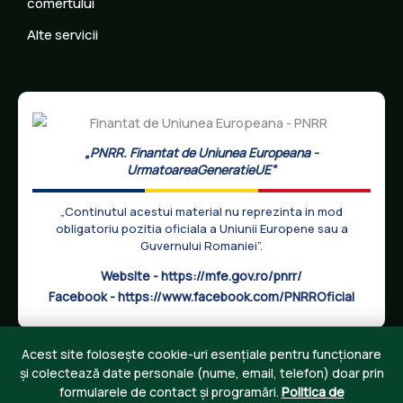
comertului
Alte servicii
„PNRR. Finantat de Uniunea Europeana -
UrmatoareaGeneratieUE”
„Continutul acestui material nu reprezinta in mod
obligatoriu pozitia oficiala a Uniunii Europene sau a
Guvernului Romaniei”.
Website -
https://mfe.gov.ro/pnrr/
Facebook -
https://www.facebook.com/PNRROficial
Acest site folosește cookie-uri esențiale pentru funcționare
și colectează date personale (nume, email, telefon) doar prin
formularele de contact și programări.
Politica de
Copyright © 2026 Best Consulting