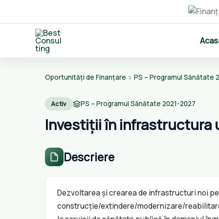
Skip
Acas
to
content
Oportunități de Finanțare
PS – Programul Sănătate 
PS – Programul Sănătate 2021-2027
Activ
Investiții în infrastructura
Descriere
Dezvoltarea și crearea de infrastructuri noi pent
construcție/extindere/modernizare/reabilitare ș