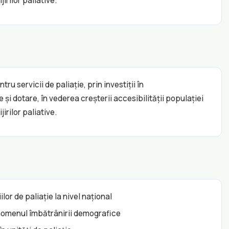
irilor paliative.
ru servicii de paliație, prin investiții în
i dotare, în vederea creșterii accesibilității populației
irilor paliative.
lor de paliație la nivel național
fenomenul îmbătrânirii demografice