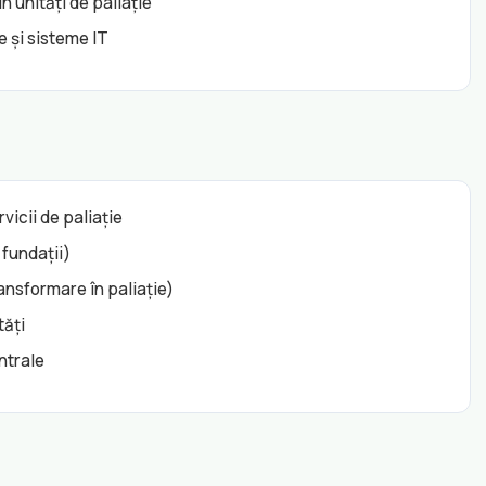
n unități de paliație
 și sisteme IT
vicii de paliație
 fundații)
ansformare în paliație)
tăți
entrale