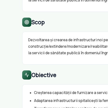
la servicii de sănătate publică în domeniul îngrij
Scop
Dezvoltarea și crearea de infrastructuri noi pent
construcție/extindere/modernizare/reabilitare ș
la servicii de sănătate publică în domeniul îngrij
Obiective
Creșterea capacității de furnizare a servicii
Adaptarea infrastructurii spitalicești la 