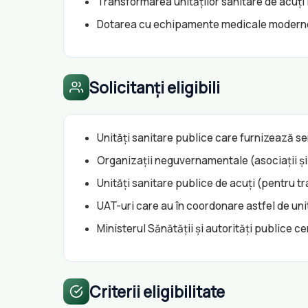
Transformarea unităților sanitare de acuți î
Dotarea cu echipamente medicale moderne
Solicitanți eligibili
Unități sanitare publice care furnizează ser
Organizații neguvernamentale (asociații și
Unități sanitare publice de acuți (pentru tr
UAT-uri care au în coordonare astfel de uni
Ministerul Sănătății și autorități publice c
Criterii eligibilitate