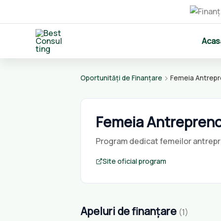
Skip
Acas
to
content
Oportunități de Finanțare
Femeia Antrepr
Femeia Antrepreno
Program dedicat femeilor antrepre
Site oficial program
Apeluri de finanțare
(1)