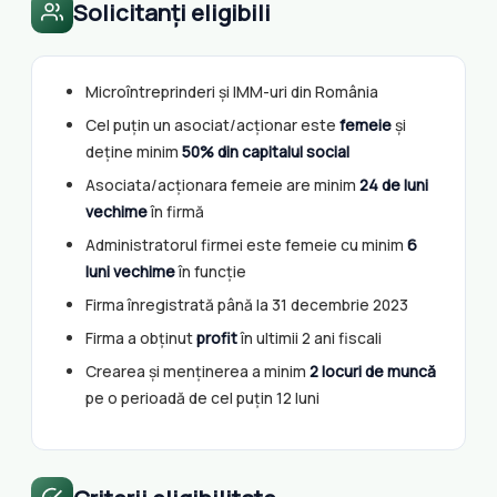
Solicitanți eligibili
Microîntreprinderi și IMM-uri din România
Cel puțin un asociat/acționar este
femeie
și
deține minim
50% din capitalul social
Asociata/acționara femeie are minim
24 de luni
vechime
în firmă
Administratorul firmei este femeie cu minim
6
luni vechime
în funcție
Firma înregistrată până la 31 decembrie 2023
Firma a obținut
profit
în ultimii 2 ani fiscali
Crearea și menținerea a minim
2 locuri de muncă
pe o perioadă de cel puțin 12 luni