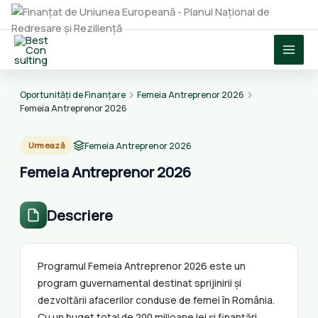
Skip
to
content
Oportunități de Finanțare
Femeia Antreprenor 2026
Femeia Antreprenor 2026
Femeia Antreprenor 2026
Urmează
Femeia Antreprenor 2026
Descriere
Programul Femeia Antreprenor 2026 este un
program guvernamental destinat sprijinirii și
dezvoltării afacerilor conduse de femei în România.
Cu un buget total de 200 milioane lei și finanțări