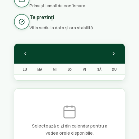
Primești email de confirmare.
Te prezinți
Vii la sediu la data și ora stabilită.
LU
MA
MI
JO
VI
SÂ
DU
Selectează o zi din calendar pentru a
vedea orele disponibile.