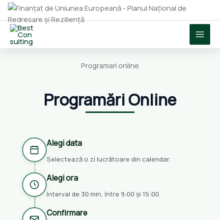
Skip
to
content
Programari online
Programări Online
Alegi data
Selectează o zi lucrătoare din calendar.
Alegi ora
Interval de 30 min, între 9:00 și 15:00.
Confirmare