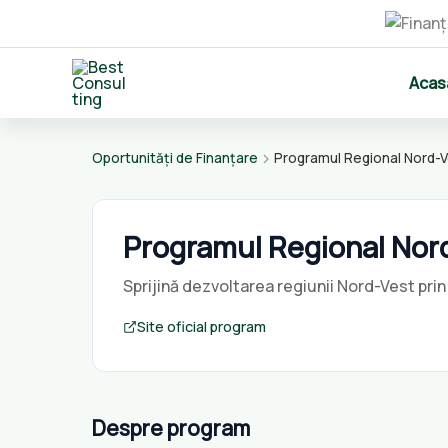
Skip
Acas
to
content
Oportunități de Finanțare
Programul Regional Nord-
Programul Regional Nor
Sprijină dezvoltarea regiunii Nord-Vest prin 
Site oficial program
Despre program