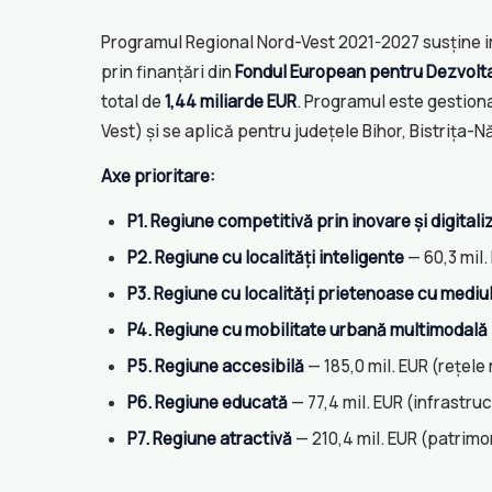
Programul Regional Nord-Vest 2021-2027 susține i
prin finanțări din
Fondul European pentru Dezvolt
total de
1,44 miliarde EUR
. Programul este gestion
Vest) și se aplică pentru județele Bihor, Bistrița-
Axe prioritare:
P1. Regiune competitivă prin inovare și digitali
P2. Regiune cu localități inteligente
— 60,3 mil.
P3. Regiune cu localități prietenoase cu mediu
P4. Regiune cu mobilitate urbană multimodală
P5. Regiune accesibilă
— 185,0 mil. EUR (rețele 
P6. Regiune educată
— 77,4 mil. EUR (infrastru
P7. Regiune atractivă
— 210,4 mil. EUR (patrimon