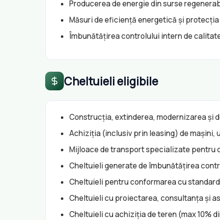
Producerea de energie din surse regenera
Măsuri de eficiență energetică și protecția
Îmbunătățirea controlului intern de calitat
Cheltuieli eligibile
Construcția, extinderea, modernizarea și do
Achiziția (inclusiv prin leasing) de mașini,
Mijloace de transport specializate pentru 
Cheltuieli generate de îmbunătățirea contro
Cheltuieli pentru conformarea cu standar
Cheltuieli cu proiectarea, consultanța și a
Cheltuieli cu achiziția de teren (max 10% di