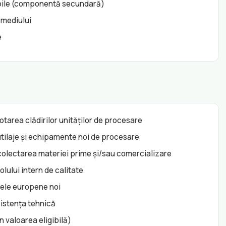
bile (componentă secundară)
 mediului
e
tarea clădirilor unităților de procesare
 utilaje și echipamente noi de procesare
colectarea materiei prime și/sau comercializare
lului intern de calitate
dele europene noi
sistența tehnică
n valoarea eligibilă)