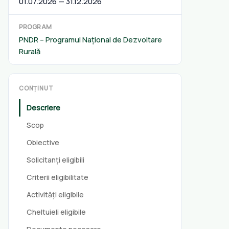
01.07.2026 — 31.12.2026
PROGRAM
PNDR – Programul Național de Dezvoltare
Rurală
CONȚINUT
Descriere
Scop
Obiective
Solicitanți eligibili
Criterii eligibilitate
Activități eligibile
Cheltuieli eligibile