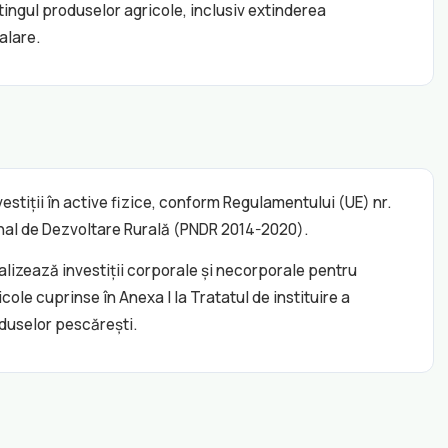
etingul produselor agricole, inclusiv extinderea
alare.
stiții în active fizice, conform Regulamentului (UE) nr.
ional de Dezvoltare Rurală (PNDR 2014-2020).
ealizează investiții corporale și necorporale pentru
le cuprinse în Anexa I la Tratatul de instituire a
duselor pescărești.