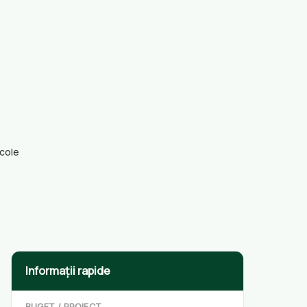
icole
Informații rapide
BUGET / PROIECT