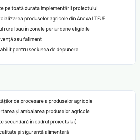
nte pe toată durata implementării proiectului
cializarea produselor agricole din Anexa I TFUE
l rural sau în zonele periurbane eligibile
olvență sau faliment
stabilit pentru sesiunea de depunere
tăților de procesare a produselor agricole
ortarea și ambalarea produselor agricole
te secundară în cadrul proiectului)
litate și siguranță alimentară