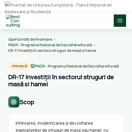
Skip
to
content
Oportunități de Finanțare
PNDR – Programul Național de Dezvoltare Rurală
DR-17 Investiții în sectorul struguri de masă si hamei
PNDR – Programul Național de Dezvoltare Rurală
Urmează
DR-17 Investiții în sectorul struguri de
masă si hamei
Scop
Inființarea, modernizarea și dezvoltarea
exploatațiilor de struguri de masa sau hamei, cu